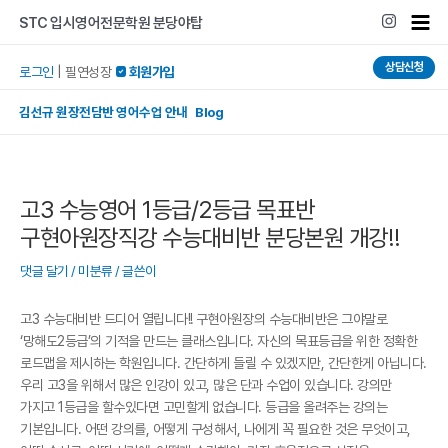
콘텐츠로
Post
Mai
STC 입시영어전문학원 분당야탑
건너뛰기
navigation
Men
상담신청
로그인
|
필연성장
 회원가입
김선규 원장전담반 영어수업 안내 Blog
고3 수능영어 1등급/2등급 목표반
구현아원장직강 수능대비반 분당본원 개강!!
댓글 달기
/
미분류
/ 글쓴이
고3 수능대비반 드디어 열립니다!! 구현아원장의 수능대비반은 그야말로
‘망해도2등급’의 기적을 만드는 클래스입니다. 자신의 목표등급을 위한 정확한
로드맵을 제시하는 학원입니다. 간단하게 들릴 수 있겠지만, 간단한게 아닙니다.
우리 고3을 위해서 많은 인강이 있고, 많은 단과 수업이 있습니다. 강의만
가지고 1등급을 할수있다면 고민할게 없습니다. 등급을 올려주는 강의는
기본입니다. 어떤 강의를, 어떻게 구성해서, 나에게 꼭 필요한 것은 무엇이고,