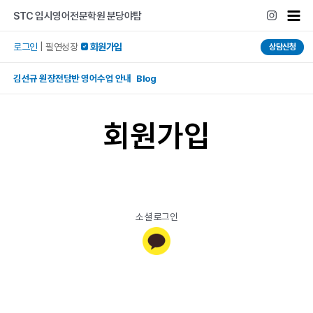
콘텐츠로
Mai
STC 입시영어전문학원 분당야탑
건너뛰기
Men
로그인
|
필연성장
 회원가입
상담신청
김선규 원장전담반 영어수업 안내 Blog
회원가입
소셜 로그인