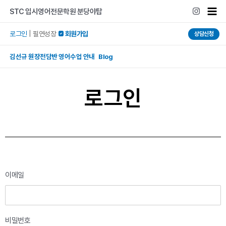
콘텐츠로
Mai
STC 입시영어전문학원 분당야탑
건너뛰기
Men
로그인
|
필연성장
 회원가입
상담신청
김선규 원장전담반 영어수업 안내 Blog
로그인
이메일
비밀번호