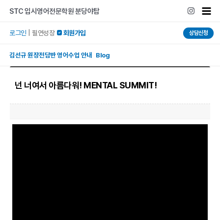
콘텐츠로
Mai
STC 입시영어전문학원 분당야탑
건너뛰기
Men
로그인
|
필연성장
 회원가입
상담신청
김선규 원장전담반 영어수업 안내 Blog
넌 너여서 아름다워! MENTAL SUMMIT!