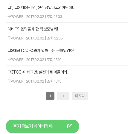
고1, 고2 대상- 1년, 2년 남았다고? 아닌데!!!
구POWER
|
2017.02.02
|
조회 1303
예비고1 입학을 위한 학보모님께!
구POWER
|
2017.02.02
|
조회 5285
고3대상TCC-결과가 말해주는 구파워영어!
구POWER
|
2017.02.02
|
조회 1310
고3TCC-이제그만! 실전에 뛰어들어라.
구POWER
|
2017.02.02
|
조회 1315
1
»
마지막
후기 더보기
네이버카페