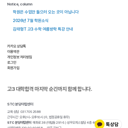
Notice, column
학원은 수업만 들으러 오는 곳이 아닙니다
2026년 7월 학원소식
김태형T 고3 수학 여름방학 특강 안내
카카오 상담톡
이용약관
개인정보 처리방침
로그인
회원가입
고3 대학합격 마지막 순간까지 함께 합니다.
STC 분당야탑센터
교육 상담 031 705 2588
근무시간 오후2시~오후10시 (수, 법정공휴일 휴무)
STC 분당야탑센터
매화로 38 (야탑동 291-5 ) 성우오피스빌딩 4층 401호
사업자번호 129 92 60658 대표 김선규