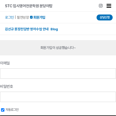
콘텐츠로
Mai
STC 입시영어전문학원 분당야탑
건너뛰기
Men
로그인
|
필연성장
 회원가입
상담신청
김선규 원장전담반 영어수업 안내 Blog
회원가입이 성공했습니다~
이메일
비밀번호
자동로그인