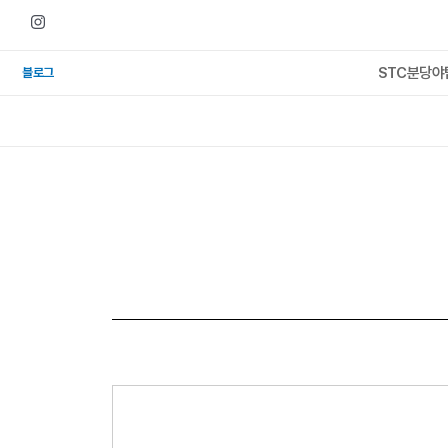
콘텐츠로
건너뛰기
STC분당야
블로그