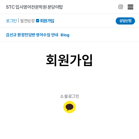
콘텐츠로
Mai
STC 입시영어전문학원 분당야탑
건너뛰기
Men
로그인
|
필연성장
 회원가입
상담신청
김선규 원장전담반 영어수업 안내 Blog
회원가입
소셜 로그인